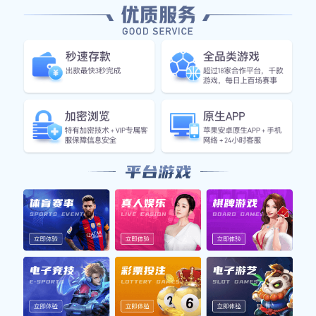
篇文章中，我们将逐一探讨这些瞬间背后的故事，以及它们
对公众形象和个人生活产生的影响。
1、比赛中的意外失误
在激烈的比赛中，意外失误几乎是不可避免的。有些球员在
关键时刻错失了进球机会，甚至出现了滑稽可笑的场面。例
如，当某位著名前锋在门前面对空门时，不小心把球踢到了
横梁上，这一幕立刻引起了全场观众的哄堂大笑。这种情况
下，虽然球员自己十分沮丧，但观众却乐于分享这一“经典”
时刻，并纷纷模仿他的表情和动作。
再比如，在一次重要比赛中，一位守门员因为对传球判断失
误，让对方轻松破门得分。这种状况通常会被媒体反复播
放，而该守门员则成为了社交网络上的热门话题。尽管这样
的错误可能会影响他的职业生涯，但他也因此获得了更多关
注，有时候甚至成为了一种另类的人气提升。
最后，还有一些幽默感十足的情况，比如某位后卫不小心将
自己的队友碰倒，而导致双方都摔倒在地。这类搞笑瞬间往