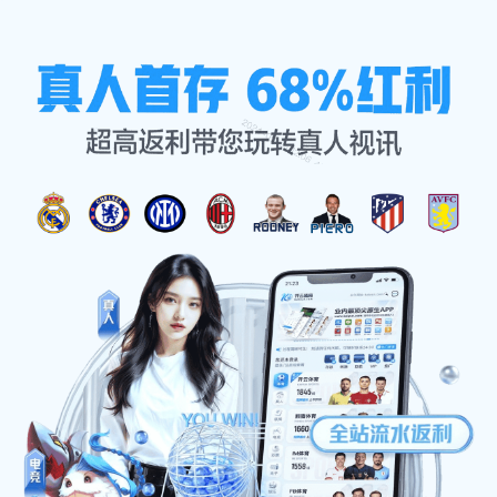
资讯中心
首页
资讯中心